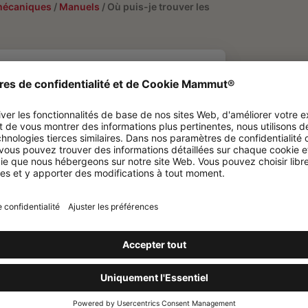
mécaniques
/
Manuels
/
Où puis-je trouver les
es manuels
tème Airbag 3.0