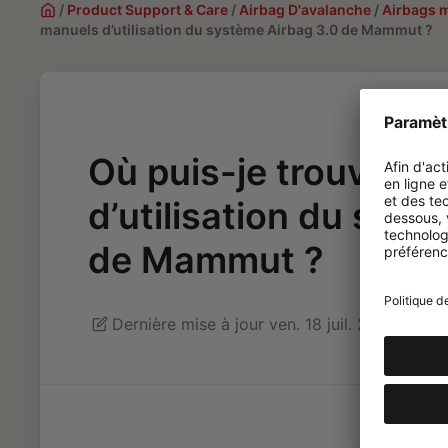
/
Product Support & Care
/
Airbag D'avalanche
/
Airbags 
manuels d’utilisation du système Airbag 3.0 de Mammut ?
Où puis-je trouver l
d’utilisation du sys
de Mammut ?
Dernière mise à jour ven. 18 juil. 2025