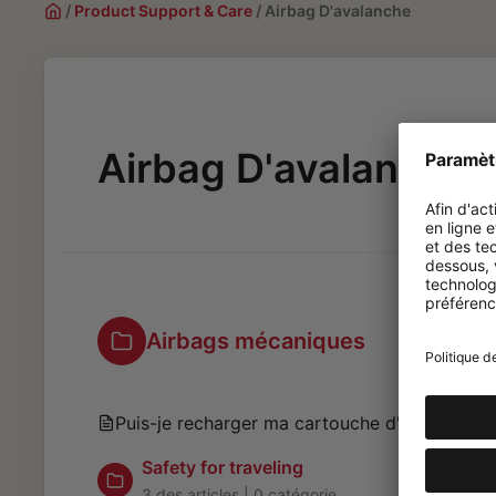
/
Product Support & Care
/
Airbag D'avalanche
Airbag D'avalanche
Airbags mécaniques
Puis-je recharger ma cartouche d'airbag ?
Safety for traveling
3 des articles
|
0 catégorie