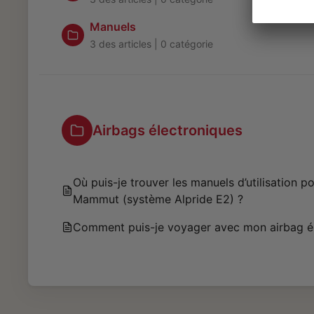
Manuels
3 des articles
|
0 catégorie
Airbags électroniques
Où puis-je trouver les manuels d’utilisation p
Mammut (système Alpride E2) ?
Comment puis-je voyager avec mon airbag é