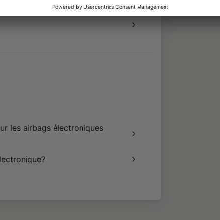
our les airbags électroniques
lectronique?