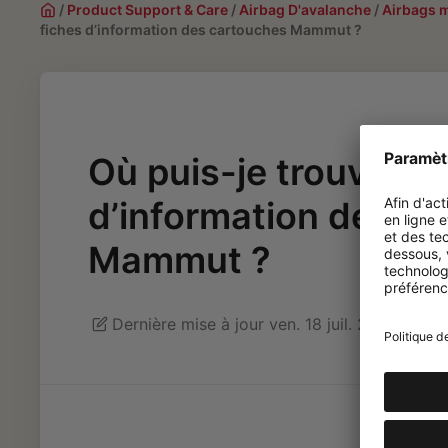
/
Product Support & Care
/
Airbag D'avalanche
/
Airbags 
fiches d’information des cartouches Mammut ?
Où puis-je trouver le
d’information des c
Mammut ?
Dernière mise à jour ven. 18 juil. 2025