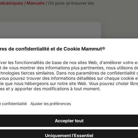
mécaniques
/
Manuels
/
Où puis-je trouver les
s fiches
artouches