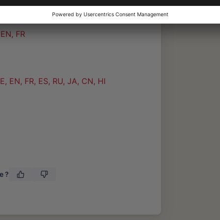
 EN, FR
, EN, FR, ES, RU, JA, CN, HI