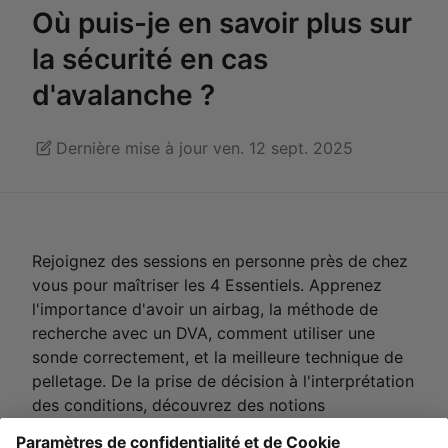
Où puis-je en savoir plus sur
la sécurité en cas
d'avalanche ?
Dernière mise à jour ven. 12 sept. 2025
Rejoignez des sessions en personne près de chez
vous pour maîtriser les 4 Essentiels. Apprenez
l'importance d'avoir un airbag, la méthode de
recherche avec un DVA, comment utiliser une
sonde correctement, et la meilleure technique de
pelletage. De la prise de décision à l'interprétation
des conditions, découvrez des notions
fondamentales avec nos experts près de chez toi